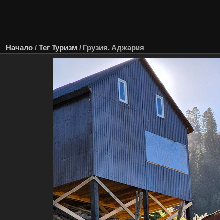
Начало
/
Тег
Туризм
/
Грузия, Аджария