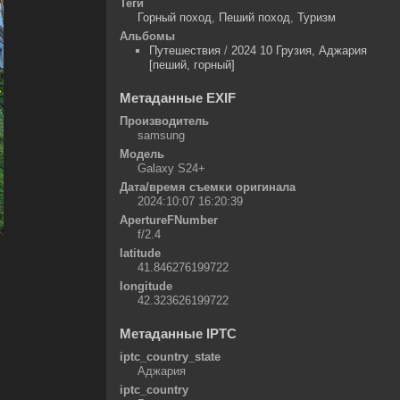
Теги
Горный поход
,
Пеший поход
,
Туризм
Альбомы
Путешествия
/
2024 10 Грузия, Аджария
[пеший, горный]
Метаданные EXIF
Производитель
samsung
Модель
Galaxy S24+
Дата/время съемки оригинала
2024:10:07 16:20:39
ApertureFNumber
f/2.4
latitude
41.846276199722
longitude
42.323626199722
Метаданные IPTC
iptc_country_state
Аджария
iptc_country