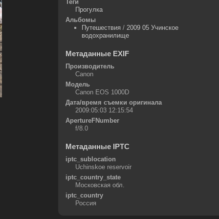
Теги
Прогулка
Альбомы
Путешествия
/
2009 05 Учинское
водохранилище
Метаданные EXIF
Производитель
Canon
Модель
Canon EOS 1000D
Дата/время съемки оригинала
2009:05:03 12:15:54
ApertureFNumber
f/8.0
Метаданные IPTC
iptc_sublocation
Uchinskoe reservoir
iptc_country_state
Московская обл.
iptc_country
Россия