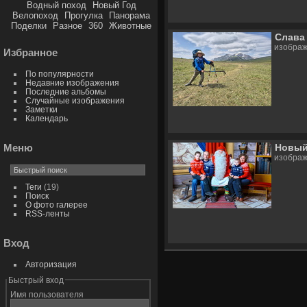
Водный поход
Новый Год
Велопоход
Прогулка
Панорама
Поделки
Разное
360
Животные
Слава
изображ
Избранное
По популярности
Недавние изображения
Последние альбомы
Случайные изображения
Заметки
Календарь
Меню
Новый
изображ
Теги
(19)
Поиск
О фото галерее
RSS-ленты
Вход
Авторизация
Быстрый вход
Имя пользователя