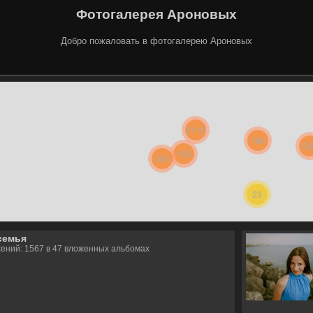
Фотогалерея Ароновых
Добро пожаловать в фотогалерею Ароновых
3110
190
56
162
260
23
семья
ений: 1567 в 47 вложенных альбомах