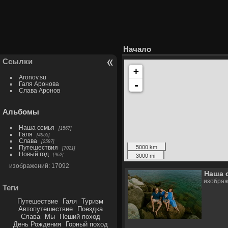
Начало
Ссылки
+
Aronov.su
-
Галя Аронова
Слава Аронов
Альбомы
Наша семья
1567
Галя
4955
Слава
2587
5000 km
Путешествия
7021
Новый год
3000 mi
962
изображений: 17092
Наша 
изображ
Теги
Путешествие
Галя
Туризм
Автопутешествие
Поездка
Слава
Мы
Пеший поход
День Рождения
Горный поход