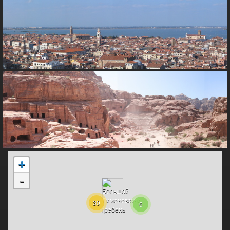
+
-
30
6