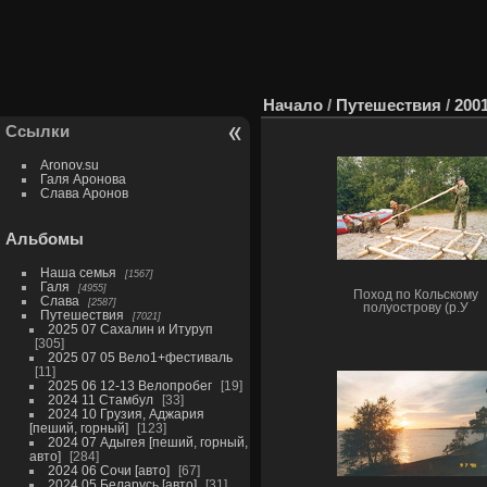
Начало
/
Путешествия
/
200
Ссылки
Aronov.su
Галя Аронова
Слава Аронов
Альбомы
Наша семья
1567
Галя
4955
Поход по Кольскому
Слава
2587
полуострову (р.У
Путешествия
7021
2025 07 Сахалин и Итуруп
305
2025 07 05 Вело1+фестиваль
11
2025 06 12-13 Велопробег
19
2024 11 Стамбул
33
2024 10 Грузия, Аджария
[пеший, горный]
123
2024 07 Адыгея [пеший, горный,
авто]
284
2024 06 Сочи [авто]
67
2024 05 Беларусь [авто]
31