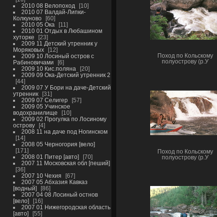
2010 08 Велопоход
10
2010 07 Валдай-Липки-
Колкуново
60
2010 05 Ока
11
2010 01 Отдых в Любашином
хуторке
23
2009 11 Детский утренник у
Моряковых
12
Поход по Кольскому
2009 10 Лосиный остров с
полуострову (р.У
Рабиновичами
6
2009 10 Кис.поляна
20
2009 09 Ока-Детский утренник 2
44
2009 07 У Бори на даче-Детский
утренник
31
2009 07 Селигер
57
2009 05 Учинское
водохранилище
10
2009 02 Прогулка по Лосиному
острову
4
2008 11 на даче под Ногинском
14
2008 05 Черногория [вело]
171
Поход по Кольскому
2008 01 Питер [авто]
70
полуострову (р.У
2007 11 Московская обл [пеший]
36
2007 10 Чехия
67
2007 05 Абхазия Кавказ
[водный]
86
2007 04 08 Лосиный остнов
[вело]
16
2007 01 Нижегородская область
[авто]
55