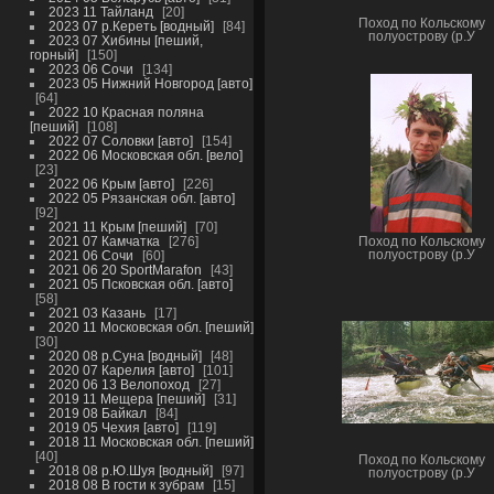
2023 11 Тайланд
20
Поход по Кольскому
2023 07 р.Кереть [водный]
84
полуострову (р.У
2023 07 Хибины [пеший,
горный]
150
2023 06 Сочи
134
2023 05 Нижний Новгород [авто]
64
2022 10 Красная поляна
[пеший]
108
2022 07 Соловки [авто]
154
2022 06 Московская обл. [вело]
23
2022 06 Крым [авто]
226
2022 05 Рязанская обл. [авто]
92
2021 11 Крым [пеший]
70
2021 07 Камчатка
276
Поход по Кольскому
полуострову (р.У
2021 06 Сочи
60
2021 06 20 SportMarafon
43
2021 05 Псковская обл. [авто]
58
2021 03 Казань
17
2020 11 Московская обл. [пеший]
30
2020 08 р.Суна [водный]
48
2020 07 Карелия [авто]
101
2020 06 13 Велопоход
27
2019 11 Мещера [пеший]
31
2019 08 Байкал
84
2019 05 Чехия [авто]
119
2018 11 Московская обл. [пеший]
40
Поход по Кольскому
2018 08 р.Ю.Шуя [водный]
97
полуострову (р.У
2018 08 В гости к зубрам
15