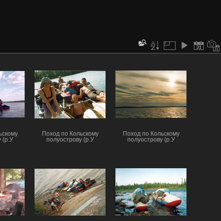
ьскому
Поход по Кольскому
Поход по Кольскому
 (р.У
полуострову (р.У
полуострову (р.У