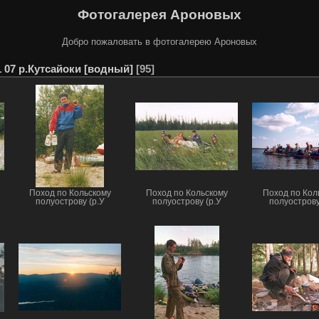
Фотогалерея Ароновых
Добро пожаловать в фотогалерею Ароновых
1 07 р.Кутсайоки [водный]
95
Поход по Кольскому
Поход по Кольскому
Поход по Кол
полуострову (р.У
полуострову (р.У
полуострову