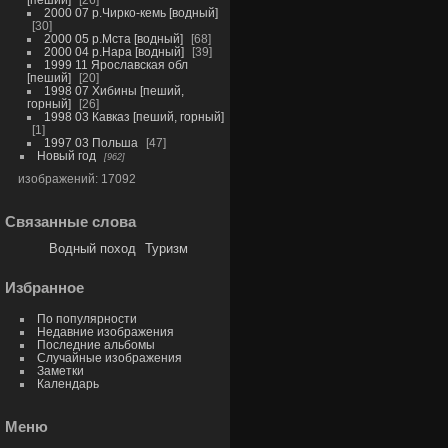
2000 07 р.Чирко-кемь [водный]
30
2000 05 р.Мста [водный]
68
2000 04 р.Нара [водный]
39
1999 11 Ярославская обл
[пеший]
20
1998 07 Хибины [пеший,
горный]
26
1998 03 Кавказ [пеший, горный]
1
1997 03 Польша
47
Новый год
962
изображений: 17092
Связанные слова
Водный поход
Туризм
Избранное
По популярности
Недавние изображения
Последние альбомы
Случайные изображения
Заметки
Календарь
Меню