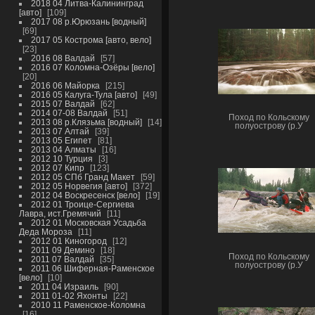
2018 04 Литва-Калининград
[авто]
109
2017 08 р.Юрюзань [водный]
69
2017 05 Кострома [авто, вело]
23
2016 08 Валдай
57
2016 07 Коломна-Озёры [вело]
20
2016 06 Майорка
215
2016 05 Калуга-Тула [авто]
49
2015 07 Валдай
62
2014 07-08 Валдай
51
Поход по Кольскому
2013 08 р.Клязьма [водный]
14
полуострову (р.У
2013 07 Алтай
39
2013 05 Египет
81
2013 04 Алматы
16
2012 10 Турция
3
2012 07 Кипр
123
2012 05 СПб Гранд Макет
59
2012 05 Норвегия [авто]
372
2012 04 Воскресенск [вело]
19
2012 01 Троице-Сергиева
Лавра, ист.Гремячий
11
2012 01 Московская Усадьба
Деда Мороза
11
2012 01 Киногород
12
2011 09 Демино
18
Поход по Кольскому
2011 07 Валдай
35
полуострову (р.У
2011 06 Шиферная-Раменское
[вело]
10
2011 04 Израиль
90
2011 01-02 Яхонты
22
2010 11 Раменское-Коломна
16