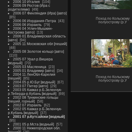
2006 10 Италия
104
2006 09 Ростов (Ира с
родителями)
49
2006 07 Финляндия (Ира) [авто]
85
Поход по Кольскому
2006 06 Иордания-Петра
43
полуострову (р.У
2006 06 Израиль
79
2006 04 Углич-Мышкин-
Кострома [авто]
13
2006 01 Владимирская область
[авто]
94
2005 11 Московская обл [пеший]
48
2005 08 Золотое кольцо [авто]
110
2005 07 Урал р.Вишера
[водный]
70
2005 03 Масленица
23
2005 01 Владимир [авто]
34
2004 11 ЛенОбл-Карелия
Поход по Кольскому
[пеший]
85
полуострову (р.У
2004 05 р.Ю.Буг [водный]
67
2003 07 Питер [авто]
29
2003 05 Кавказ р.Б.Зеленчук-
р.Теберда-р.Кубань [водный]
69
2002 08 Тункинские гольцы
[пеший, горный]
58
2002 07 Израиль
62
2002 05 Кавказ р.Б.Зеленчук-
р.Кубань [водный]
37
2001 07 р.Кутсайоки [водный]
95
2001 05 р.Мста [водный]
57
2000 11 Нижегородская обл.
[пеший]
26