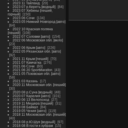
2023 11 Тайланд
20
2023 07 р.Кереть [водный]
84
2023 07 Хибины [пеший,
горный]
150
2023 06 Сочи
134
2023 05 Нижний Новгород [авто]
64
2022 10 Красная поляна
[пеший]
108
2022 07 Соловки [авто]
154
2022 06 Московская обл. [вело]
23
2022 06 Крым [авто]
226
2022 05 Рязанская обл. [авто]
92
2021 11 Крым [пеший]
70
2021 07 Камчатка
276
2021 06 Сочи
60
2021 06 20 SportMarafon
43
2021 05 Псковская обл. [авто]
58
2021 03 Казань
17
2020 11 Московская обл. [пеший]
30
2020 08 р.Суна [водный]
48
2020 07 Карелия [авто]
101
2020 06 13 Велопоход
27
2019 11 Мещера [пеший]
31
2019 08 Байкал
84
2019 05 Чехия [авто]
119
2018 11 Московская обл. [пеший]
40
2018 08 р.Ю.Шуя [водный]
97
2018 08 В гости к зубрам
15