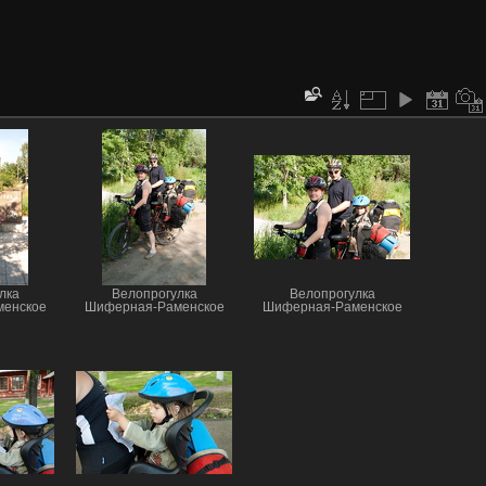
лка
Велопрогулка
Велопрогулка
енское
Шиферная-Раменское
Шиферная-Раменское