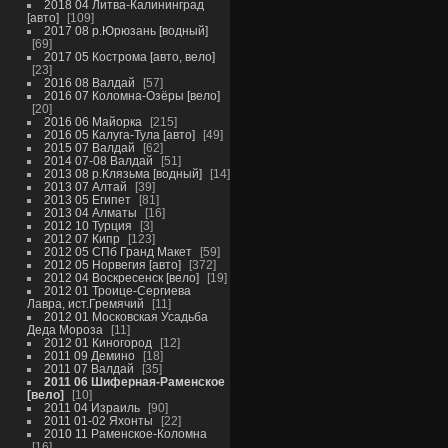
2018 04 Литва-Калининград
[авто]
109
2017 08 р.Юрюзань [водный]
69
2017 05 Кострома [авто, вело]
23
2016 08 Валдай
57
2016 07 Коломна-Озёры [вело]
20
2016 06 Майорка
215
2016 05 Калуга-Тула [авто]
49
2015 07 Валдай
62
2014 07-08 Валдай
51
2013 08 р.Клязьма [водный]
14
2013 07 Алтай
39
2013 05 Египет
81
2013 04 Алматы
16
2012 10 Турция
3
2012 07 Кипр
123
2012 05 СПб Гранд Макет
59
2012 05 Норвегия [авто]
372
2012 04 Воскресенск [вело]
19
2012 01 Троице-Сергиева
Лавра, ист.Гремячий
11
2012 01 Московская Усадьба
Деда Мороза
11
2012 01 Киногород
12
2011 09 Демино
18
2011 07 Валдай
35
2011 06 Шиферная-Раменское
[вело]
10
2011 04 Израиль
90
2011 01-02 Яхонты
22
2010 11 Раменское-Коломна
16