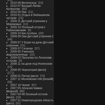
2010 08 Велопоход
10
2010 07 Валдай-Липки-
Колкуново
60
2010 05 Ока
11
2010 01 Отдых в Любашином
хуторке
23
2009 11 Детский утренник у
Моряковых
12
2009 10 Лосиный остров с
Рабиновичами
6
2009 10 Кис.поляна
20
2009 09 Ока-Детский утренник 2
44
2009 07 У Бори на даче-Детский
утренник
31
2009 07 Селигер
57
2009 05 Учинское
водохранилище
10
2009 02 Прогулка по Лосиному
острову
4
2008 11 на даче под Ногинском
14
2008 05 Черногория [вело]
171
2008 01 Питер [авто]
70
2007 11 Московская обл [пеший]
36
2007 10 Чехия
67
2007 05 Абхазия Кавказ
[водный]
86
2007 04 08 Лосиный остнов
[вело]
16
2007 01 Нижегородская область
[авто]
55