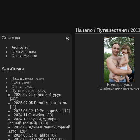
Начало
/
Путешествия
/
201
Ссылки
Aronov.su
Галя Аронова
Слава Аронов
Альбомы
Наша семья
1567
Галя
4955
Велопрогулка
Слава
2587
Шиферная-Раменское
Путешествия
7021
2025 07 Сахалин и Итуруп
305
2025 07 05 Вело1+фестиваль
11
2025 06 12-13 Велопробег
19
2024 11 Стамбул
33
2024 10 Грузия, Аджария
[пеший, горный]
123
2024 07 Адыгея [пеший, горный,
авто]
284
2024 06 Сочи [авто]
67
2024 05 Беларусь [авто]
31