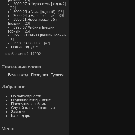
2000 07 р.Чирко-кемь [водный]
30
2000 05 р.Мста [водный]
68
2000 04 р.Нара [водный]
39
1999 11 Ярославская обл
[пеший]
20
1998 07 Хибины [пеший,
горный]
26
1998 03 Кавказ [пеший, горный]
1
1997 03 Польша
47
Новый год
962
изображений: 17092
Связанные слова
Велопоход
Прогулка
Туризм
Избранное
По популярности
Недавние изображения
Последние альбомы
Случайные изображения
Заметки
Календарь
Меню