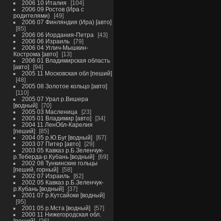
2006 10 Италия
104
2006 09 Ростов (Ира с
родителями)
49
2006 07 Финляндия (Ира) [авто]
85
2006 06 Иордания-Петра
43
2006 06 Израиль
79
2006 04 Углич-Мышкин-
Кострома [авто]
13
2006 01 Владимирская область
[авто]
94
2005 11 Московская обл [пеший]
48
2005 08 Золотое кольцо [авто]
110
2005 07 Урал р.Вишера
[водный]
70
2005 03 Масленица
23
2005 01 Владимир [авто]
34
2004 11 ЛенОбл-Карелия
[пеший]
85
2004 05 р.Ю.Буг [водный]
67
2003 07 Питер [авто]
29
2003 05 Кавказ р.Б.Зеленчук-
р.Теберда-р.Кубань [водный]
69
2002 08 Тункинские гольцы
[пеший, горный]
58
2002 07 Израиль
62
2002 05 Кавказ р.Б.Зеленчук-
р.Кубань [водный]
37
2001 07 р.Кутсайоки [водный]
95
2001 05 р.Мста [водный]
57
2000 11 Нижегородская обл.
[пеший]
26